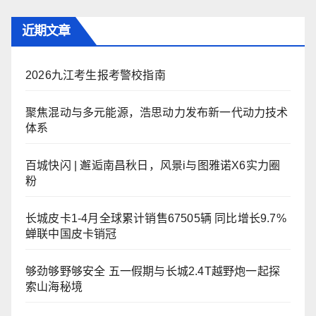
近期文章
2026九江考生报考警校指南
聚焦混动与多元能源，浩思动力发布新一代动力技术
体系
百城快闪 | 邂逅南昌秋日，风景i与图雅诺X6实力圈
粉
长城皮卡1-4月全球累计销售67505辆 同比增长9.7%
蝉联中国皮卡销冠
够劲够野够安全 五一假期与长城2.4T越野炮一起探
索山海秘境