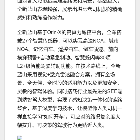
面对各大城市超高难度路况和场景，挑战越大，
全新蓝山表现越强，展示出堪比老司机般的精确
感知和熟练操作能力。
全新蓝山基于Orin-X的高算力域控平台，全车搭
载27个智慧传感器，可以实现高速NOA、城市
NOA、记忆泊车、遥控泊车、倒车循迹、前向
横穿预警+自动紧急制动、智慧躲闪等30项
L2+级智能驾驶辅助功能。在技术路线上，全新
蓝山采用视觉+激光雷达融合方案，拥有全场
景、全天候、全时段的适用能力以及更加安全、
灵敏的智驾体验。同时搭载行业最先进的SEE端
到端智驾大模型，实现了感知决策一体化的链路
整合，基于深度学
习
技术，让模型像人类司机一
样直接学
习
“如何开车”，可应对的路况复杂度大
幅提升、可决策的驾驶行为更贴近人类。