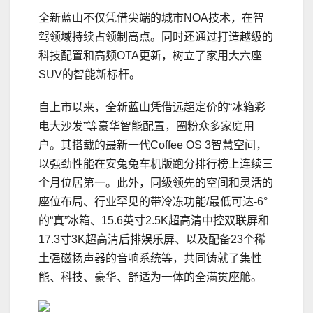
全新蓝山不仅凭借尖端的城市NOA技术，在智
驾领域持续占领制高点。同时还通过打造越级的
科技配置和高频OTA更新，树立了家用大六座
SUV的智能新标杆。
自上市以来，全新蓝山凭借远超定价的“冰箱彩
电大沙发”等豪华智能配置，圈粉众多家庭用
户。其搭载的最新一代Coffee OS 3智慧空间，
以强劲性能在安兔兔车机版跑分排行榜上连续三
个月位居第一。此外，同级领先的空间和灵活的
座位布局、行业罕见的带冷冻功能/最低可达-6°
的“真”冰箱、15.6英寸2.5K超高清中控双联屏和
17.3寸3K超高清后排娱乐屏、以及配备23个稀
土强磁扬声器的音响系统等，共同铸就了集性
能、科技、豪华、舒适为一体的全满贯座舱。