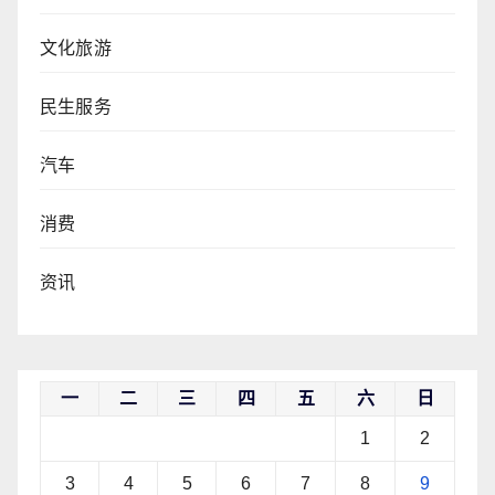
文化旅游
民生服务
汽车
消费
资讯
一
二
三
四
五
六
日
1
2
3
4
5
6
7
8
9