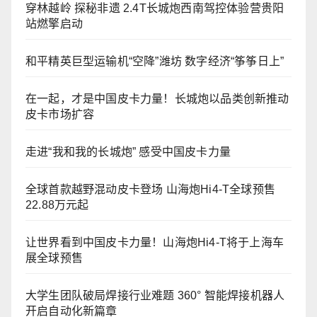
穿林越岭 探秘非遗 2.4T长城炮西南驾控体验营贵阳
站燃擎启动
和平精英巨型运输机“空降”潍坊 数字经济“筝筝日上”
在一起，才是中国皮卡力量！长城炮以品类创新推动
皮卡市场扩容
走进“我和我的长城炮” 感受中国皮卡力量
全球首款越野混动皮卡登场 山海炮Hi4-T全球预售
22.88万元起
让世界看到中国皮卡力量！山海炮Hi4-T将于上海车
展全球预售
大学生团队破局焊接行业难题 360° 智能焊接机器人
开启自动化新篇章