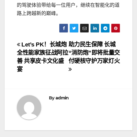
的驾驶体验带给每一位用户，继续在智能化的道
路上跨越新的巅峰。
文
Let’s PK！长城炮
助力民生保障 长城
全性能家族征战阿拉
“消防炮”即将批量交
章
善 共享皮卡文化盛
付硬核守护万家灯火
导
宴
航
By
admin