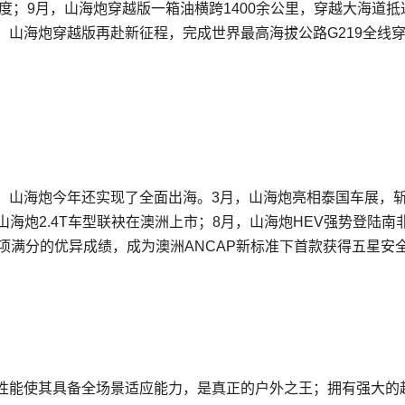
度；9月，山海炮穿越版一箱油横跨1400余公里，穿越大海道抵
炮、山海炮穿越版再赴新征程，完成世界最高海拔公路G219全线
，山海炮今年还实现了全面出海。3月，山海炮亮相泰国车展，
、山海炮2.4T车型联袂在澳洲上市；8月，山海炮HEV强势登陆南
项满分的优异成绩，成为澳洲ANCAP新标准下首款获得五星安
。
性能使其具备全场景适应能力，是真正的户外之王；拥有强大的