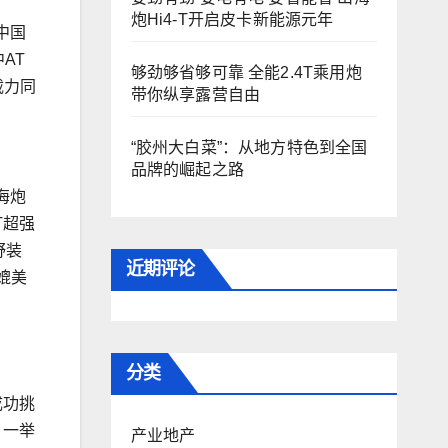
炮Hi4-T开启皮卡新能源元年
中国
AT
够劲够省够可靠 全能2.4T乘用炮
载力同
带你纵享露营自由
“胶州大白菜”：从地方特色到全国
品牌的崛起之路
海炮
T超强
野装
近期评论
媲美
分类
成功挑
，一举
产业地产