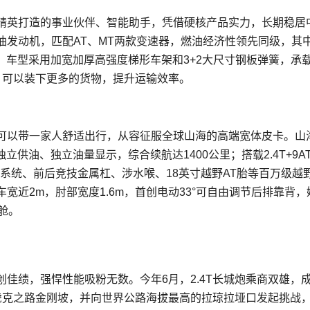
精英打造的事业伙伴、智能助手，凭借硬核产品实力，长期稳居
T柴油发动机，匹配AT、MT两款变速器，燃油经济性领先同级，其中
王。车型采用加宽加厚高强度梯形车架和3+2大尺寸钢板弹簧，承
货箱，可以装下更多的货物，提升运输效率。
可以带一家人舒适出行，从容征服全球山海的高端宽体皮卡。山
独立供油、独立油量显示，综合续航达1400公里；搭载2.4T+9A
驱系统、前后竞技金属杠、涉水喉、18英寸越野AT胎等百万级越
近2m，肘部宽度1.6m，首创电动33°可自由调节后排靠背，
舱。
创佳绩，强悍性能吸粉无数。今年6月，2.4T长城炮乘商双雄，
顶虎克之路金刚坡，并向世界公路海拔最高的拉琼拉垭口发起挑战