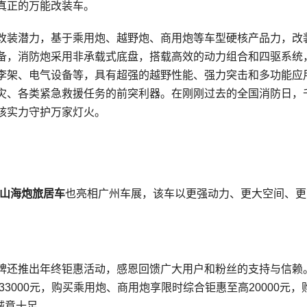
真正的万能改装车。
改装潜力，基于乘用炮、越野炮、商用炮等车型硬核产品力，改
备，消防炮采用非承载式底盘，搭载高效的动力组合和四驱系统
李架、电气设备等，具有超强的越野性能、强力突击和多功能应
灾、各类紧急救援任务的前突利器。在刚刚过去的全国消防日，
核实力守护万家灯火。
山海炮旅居车
也亮相广州车展，该车以更强动力、更大空间、更
。
牌还推出年终钜惠活动，感恩回馈广大用户和粉丝的支持与信赖
3000元，购买乘用炮、商用炮享限时综合钜惠至高20000元，
诚意十足。