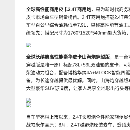
全球高性能商用皮卡2.4T商用炮
，是为新时代商务
皮卡市场单车型销量榜首。2.4T商用炮搭载2.4
车型百公里综合油耗低至7.9L，堪称高性能节油
级领先；搭配尺寸为1760*1520*540mm超大
全球长续航高性能豪华皮卡
山海炮穿越版
，是一台
穿越版是唯一原厂标配78L+53L双油箱的皮卡，可
柴油动力组合，配备博格华纳4A+MLOCK智能四
备，为长途穿越提供最优解。同时，山海炮穿越版车宽
大型豪华SUV舒适度，让家人尽享全地形出行头等
自车型亮相上市以来，2.4T长城炮全性能家族便屡
战帕米尔高原；8月，2.4T越野炮原装素车，登