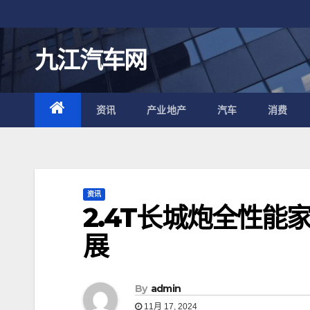
跳
至
内
九江汽车网
容
资讯
产业地产
汽车
消费
资讯
2.4T长城炮全性
展
By
admin
11月 17, 2024