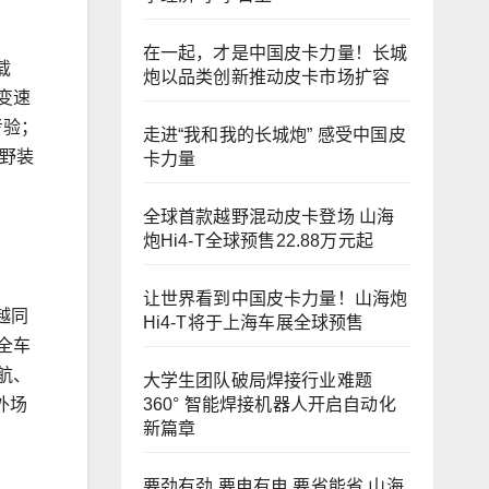
在一起，才是中国皮卡力量！长城
载
炮以品类创新推动皮卡市场扩容
T变速
考验；
走进“我和我的长城炮” 感受中国皮
越野装
卡力量
全球首款越野混动皮卡登场 山海
炮Hi4-T全球预售22.88万元起
让世界看到中国皮卡力量！山海炮
越同
Hi4-T将于上海车展全球预售
全车
航、
大学生团队破局焊接行业难题
360° 智能焊接机器人开启自动化
外场
新篇章
要劲有劲 要电有电 要省能省 山海