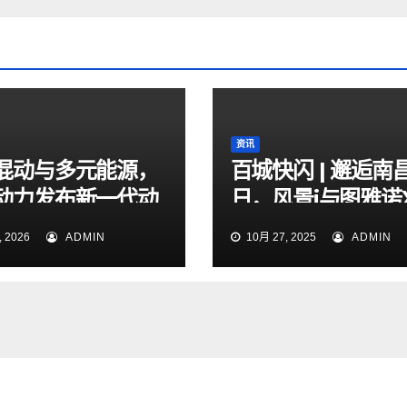
资讯
混动与多元能源，
百城快闪 | 邂逅南
动力发布新一代动
日，风景i与图雅诺
术体系
实力圈粉
 2026
ADMIN
10月 27, 2025
ADMIN