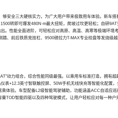
、够安全三大硬核实力，为广大用户带来极致用车体验。新车搭
，1500转即可爆发480N·m最大扭矩，爬坡过坎更轻松；自研9A
能输出。性能全面进阶，可轻松应对高原、高温、高寒等极端环境
踏、前后铁质竞技杠、9500磅拉力T-MAX专业绞盘等发烧级
T+9AT”动力组合，综合性能同级最强。以乘用车标准打造，拥有超
表+12.3英寸智联触控屏、50W手机无线快充等智能化配置，
驾乘体验。车型配备L2级智能驾驶辅助，功能涵盖ACC自适应巡
大容量TOD智能四驱以及四种驾驶模式，让用户轻松应对每一种户