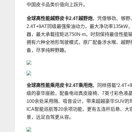
中国皮卡品类价值向上跃升。
全球高性能越野皮卡
2.4T越野炮
，凭借够劲、够野
2.4T+9AT同级最强柴油动力，最大净功率135kW
器，最大承载扭矩达750N·m，时刻保持最佳性
拥有六种全地形驾驶模式，原厂配备涉水喉、越野侧
备，尽享纯粹野趣。
全球高性能乘用皮卡2.4T乘用炮
，同样搭载“2.4
级的豪华座舱，配备电动真皮座椅、7英寸彩色液晶仪
100余处采用隔、吸音设计，带来超越豪华SUV的
ICA智能巡航等20余项功能，更有五连杆后悬、
景，远足自驾更从容。