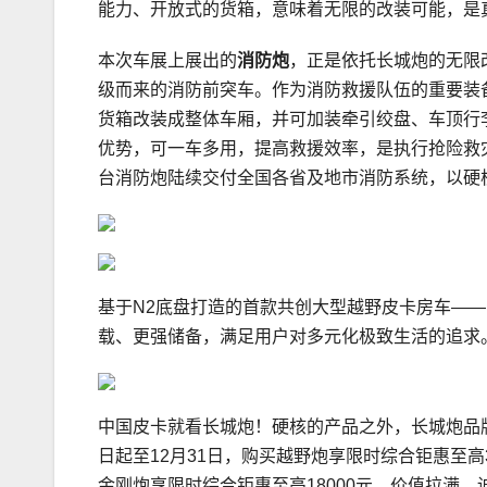
能力、开放式的货箱，意味着无限的改装可能，是
本次车展上展出的
消防炮
，正是依托长城炮的无限
级而来的消防前突车。作为消防救援队伍的重要装
货箱改装成整体车厢，并可加装牵引绞盘、车顶行
优势，可一车多用，提高救援效率，是执行抢险救
台消防炮陆续交付全国各省及地市消防系统，以硬
基于N2底盘打造的首款共创大型越野皮卡房车——
载、更强储备，满足用户对多元化极致生活的追求
中国皮卡就看长城炮！硬核的产品之外，长城炮品
日起至12月31日，购买越野炮享限时综合钜惠至高3
金刚炮享限时综合钜惠至高18000元，价值拉满，