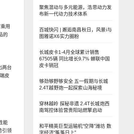
聚焦混动与多元能源，浩思动力发
布新一代动力技术体系
T乘用
百城快闪 | 邂逅南昌秋日，风景i与
品的
图雅诺X6实力圈粉
长城皮卡1-4月全球累计销售
67505辆 同比增长9.7% 蝉联中国
皮卡销冠
出两台
高端皮
够劲够野够安全 五一假期与长城
2.4T越野炮一起探索山海秘境
穿林越岭 探秘非遗 2.4T长城炮西
南驾控体验营贵阳站燃擎启动
性能
和平精英巨型运输机“空降”潍坊 数
势引领
字经济“筝筝日上”