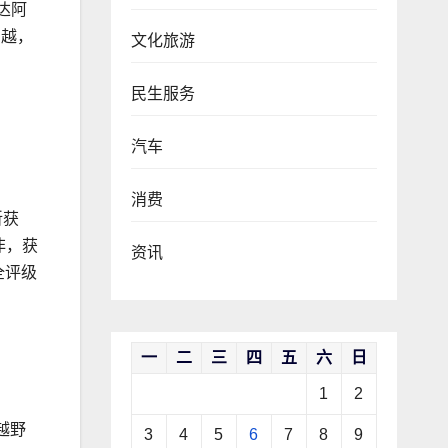
达阿
穿越，
文化旅游
民生服务
汽车
消费
斩获
非，获
资讯
全评级
一
二
三
四
五
六
日
1
2
越野
3
4
5
6
7
8
9