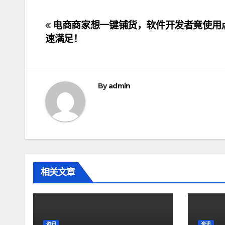
文
电商商家想一键铺货，软件开发者竟使用点
速满足！
章
导
航
By
admin
相关文章
资讯
资讯