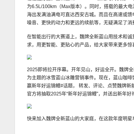
为6.5L/100km（Max版本）。同时，搭载的最大
海出发满油满电可直达西安古城。而且在高速或馈
噪音、更快的动力和更远的续航等，无疑满足了消
在智能出行的大赛道上，魏牌全新蓝山用技术和诚
求，用更智能、更贴心的产品，给大家带来更多惊
2025即将拉开序幕。开年见山，好运全开。魏牌全
为主题的冰雪蓝山冰雕营销事件。现在，蓝山咖啡馆
赢新年好运锦鲤#话题， 转发、评论、点赞魏牌新能源
官方将抽取2025年“新年好运锦鲤”，并送出新年
快来加入魏牌全新蓝山的大家庭，在这款年度明星