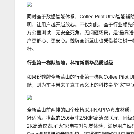
同时基于数据智能体系，Coffee Pilot Ultra智
明，让用户越开越放心。不仅如此，基于行业领先的
万公里测试，无安全死角，无问题场景，是“最靠谱
户更舒心、更安心。魏牌全新蓝山也凭借着独树一
杆。
行业第一梯队智舱
，
科技新豪华
品质越级
如果说魏牌全新蓝山的行业第一梯队Coffee Pil
舱，则为车主带来了真正意义上的科技豪华“家”空
全新蓝山前两排的四个座椅采用NAPPA真皮材质
舒适感。搭载的15.6英寸2.5K超高清双联屏、同级最
2K高清仪表屏“大”彩电提升视觉体验，满足用户娱乐