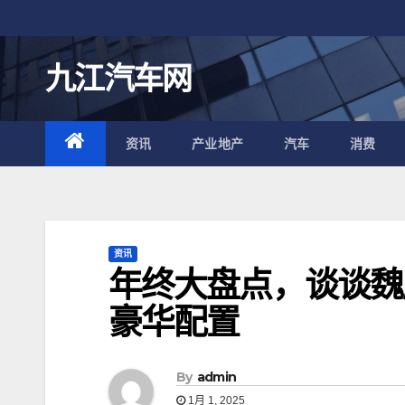
跳
至
内
九江汽车网
容
资讯
产业地产
汽车
消费
资讯
年终大盘点，谈谈魏
豪华配置
By
admin
1月 1, 2025