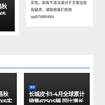
实性。如有不适当或对于文章出处
昌秋
有疑虑，请联络我们告知
X6
qq825890484
资讯
昌秋
长城皮卡1-4月全球累计
X6实
销售67505辆 同比增长