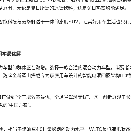
直接将车内享受推上新高度。不仅如此，魏牌全新蓝山还搭载能达到
宽温度范围，无论是夏日所需的冰镇饮料，还是冬日热饮均能满足。
智能科技与豪华舒适于一体的旗舰SUV，让美好用车生活也只有
用车最优解
力车型的群体正在激增。选择一款合适的混合动力车型，消费者
。魏牌全新蓝山搭载专为家庭用车设计的智能电混四驱架构Hi4
V真正做到“全工况效率最优，全场景驾驶无忧”，这一创新展现了
的“中国方案”。
.9秒，相当于燃油车4.0排量级别的动力水平。WLTC最低荷电状