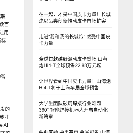
在一起，才是中国皮卡力量！长城
越聪
炮以品类创新推动皮卡市场扩容
数百
让用
走进“我和我的长城炮” 感受中国皮
新标
卡力量
全球首款越野混动皮卡登场 山海
炮Hi4-T全球预售22.88万元起
的智
让世界看到中国皮卡力量！山海炮
Hi4-T将于上海车展全球预售
大学生团队破局焊接行业难题
沙发的
360° 智能焊接机器人开启自动化
新篇章
3英寸
AI
要劲有劲 要电有电 要省能省 山海