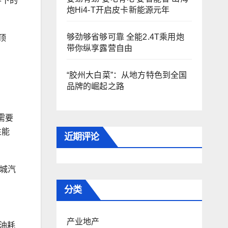
零下的
炮Hi4-T开启皮卡新能源元年
够劲够省够可靠 全能2.4T乘用炮
顶
带你纵享露营自由
“胶州大白菜”：从地方特色到全国
品牌的崛起之路
需要
性能
近期评论
长城汽
分类
产业地产
态油耗