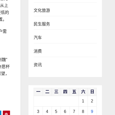
，从上
文化旅游
更低的
置。
民生服务
户需
汽车
消费
魏”
资讯
许愿杯
愿望，
一
二
三
四
五
六
日
1
2
3
4
5
6
7
8
9