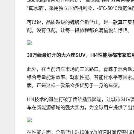
Sound咖啡智能音响系统，“真影院”视听效果
“真冰箱”，采用独立压缩机制冷，-6℃-50℃超
可以说，品质越级的魏牌全新蓝山，是一款真正集
配，没有低配，让每一段旅程都充满愉悦与惊艳。
3
0
万级最好开的大六座S
UV
，
Hi
4
性能版
都市家庭
此外，在当前汽车市场的三岔路口，青睐于混合动
综合考量能源效率、驾驶性能、智能化水平等因素
版，正是这样一款集众多优势于一身的车型。
Hi4技术的诞生打破了传统插混弊端，让城市SU
车在新能源领域的强大实力，为全球用户提供了出色
在性能方面，全新蓝山0-100km/h加速时间仅需4