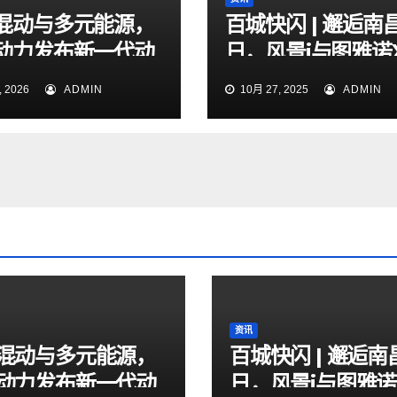
混动与多元能源，
百城快闪 | 邂逅南
动力发布新一代动
日，风景i与图雅诺
术体系
实力圈粉
 2026
ADMIN
10月 27, 2025
ADMIN
资讯
混动与多元能源，
百城快闪 | 邂逅南
动力发布新一代动
日，风景i与图雅诺