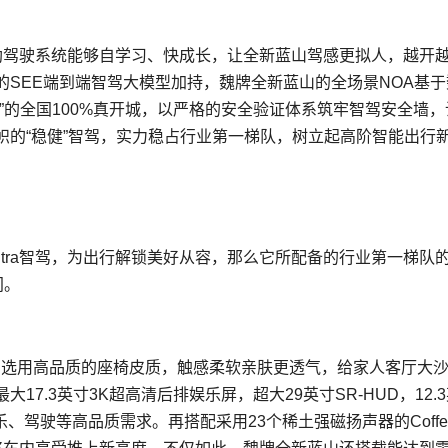
能辅助驾驶系统能够自学
习
、快成长，让全新蓝山驾感更拟人，越开
SEE端到端智驾大模型加持，魏牌全新蓝山的全场景NOA基于
”的全国100%真开城，以严格的安全验证体系筑牢智驾安全墙，
帜的“稳健”智驾，实力稳占行业第一梯队，树立起高阶智能出行
ot Ultra智驾，为出行解锁美好从容，那么它所配备的行业第一梯队
间。
，选用高品质的座椅皮质，触感柔软亲肤更透气，给家人客厅大
大17.3英寸3K超高清后排娱乐屏，超大29英寸SR-HUD，12.
、驾驶等高品质需求。再搭配采用23个稀土强磁扬声器的Coffee 