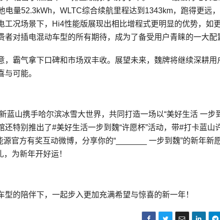
电池电量52.3kWh，WLTC综合续航里程达到1343km，跑得更远
电工况场景下，Hi4性能版展现出相比增程式更明显的优势，如
费者对插电混动车型的所有期待，成为了备受用户青睐的一大配
意，霸气拿下口碑和市场双丰收。展望未来，魏牌将继续深耕用
喜与可能。
新蓝山携手哈尔滨冰雪大世界，共同打造一场以“美好生活 一步到
还特别推出了#美好生活一步到魏“许愿杯”活动，带#打卡蓝山
官方有奖互动微博，分享你的“_______ 一步到魏”的新年新
好礼，为新年开好运！
车型的陪伴下，一起步入更加充满希望与惊喜的新一年！