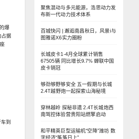
聚焦混动与多元能源，浩思动力发
布新一代动力技术体系
的爆
百城快闪 | 邂逅南昌秋日，风景i与
功占据
图雅诺X6实力圈粉
七座
长城皮卡1-4月全球累计销售
67505辆 同比增长9.7% 蝉联中国
皮卡销冠
够劲够野够安全 五一假期与长城
2.4T越野炮一起探索山海秘境
穿林越岭 探秘非遗 2.4T长城炮西
南驾控体验营贵阳站燃擎启动
行车到
和平精英巨型运输机“空降”潍坊 数
字经济“筝筝日上”