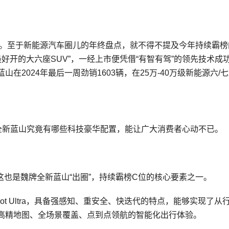
至。至于新能源汽车圈儿的年终盘点，就不得不提及今年持续霸榜
最好开的大六座SUV”，一经上市便凭借“有智有驾”的领先技术成
2024年最后一周劲销1603辆，在25万-40万级新能源六/
牌全新蓝山究竟有哪些科技豪华配置，能让广大消费者心动不已。
而这也是魏牌全新蓝山“出圈”，持续霸榜C位的核心要素之一。
ilot Ultra，具备强感知、重安全、快迭代的特点，能够实现了从
高精地图、全场景覆盖、点到点领航的智能化出行体验。