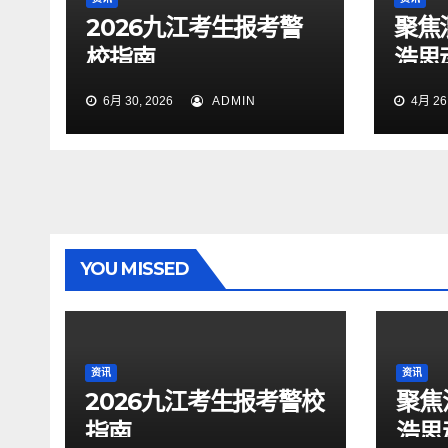
2026九江考生报考警
聚焦
校指南
浩思
力技
6月 30, 2026
ADMIN
4月 26,
YOU MISSED
资讯
资讯
2026九江考生报考警校
聚焦
指南
浩思