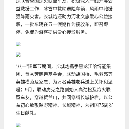
炮联合全国炮火联盟车友，积极深入一线开展公
益救援工作，冰雪中救助遇险车辆，风雨中驰援
强降雨灾害。长城炮还助力河北文旅爱心公益接
驳，一批车辆在五一假期作为接驳车，即召即
停，免费为游客提供爱心接驳服务。
“八一”建军节期间，长城炮携手黑龙江哈博能集
团、贾秀芳慈善基金会，联动胡国桥、毛羽亮等
英雄模范及家属，为万名英雄老兵送上关怀和温
暖；9月，联动虎克之路创始人高劲松及炮火联
盟车友，穿越贺兰山，共同修缮长城护栏，以公
益初心致敬越野精神、长城精神，为祖国75周岁
生日献礼。