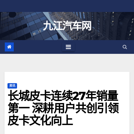
跳
至
内
九江汽车网
容
资讯
长城皮卡连续27年销量
第一 深耕用户共创引领
皮卡文化向上