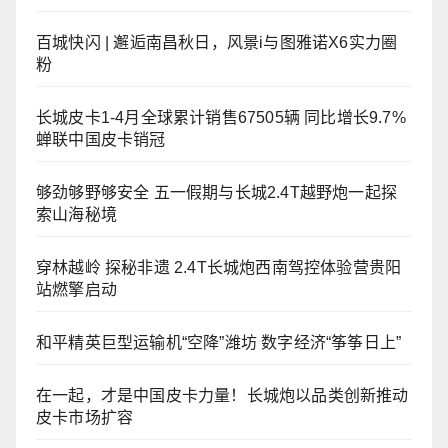
百城快闪 | 邂逅南昌秋日，风景i与图雅诺X6实力圈
粉
长城皮卡1-4月全球累计销售67505辆 同比增长9.7%
蝉联中国皮卡销冠
够劲够野够安全 五一假期与长城2.4T越野炮一起探
索山海秘境
穿林越岭 探秘非遗 2.4T长城炮西南驾控体验营贵阳
站燃擎启动
和平精英巨型运输机“空降”潍坊 数字经济“筝筝日上”
在一起，才是中国皮卡力量！长城炮以品类创新推动
皮卡市场扩容