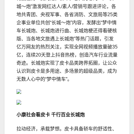
城～炮”激发网红达人/素人/营销号跟进评论，各
地共青团、央视军事、各省消防、文旅局等25类
企事业单位共创“长城～炮”内容，发酵出“梦中情
车长城炮、长城炮进行曲、长城炮梗还得看硬核
版、当各地文旅遇上长城炮”等热门话题，引发
亿万网友的热烈关注，实现全网视频播放量破35
亿，连续20天登上抖音热榜，创造汽车行业流量
奇迹。长城炮实现了皮卡品类跨界拓圈，让公众
认识到皮卡是多用途、多场景的超级品类，成为
无数人心中的“梦中情车”。
小康社会
看
皮卡 千行百业长城炮
拉动经济，承载梦想。皮卡具备轿车的舒适性、