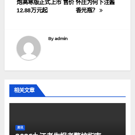
炮高寒版正式上市 售价
怀庄为何下注酱
章
12.88万元起
香光瓶？
导
航
By
admin
相关文章
资讯