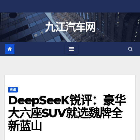
跳
至
内
九江汽车网
容
资讯
DeepSeeK锐评：豪华
大六座SUV就选魏牌全
新蓝山