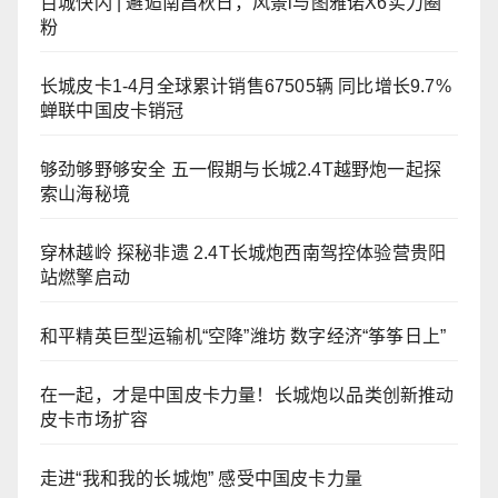
百城快闪 | 邂逅南昌秋日，风景i与图雅诺X6实力圈
粉
长城皮卡1-4月全球累计销售67505辆 同比增长9.7%
蝉联中国皮卡销冠
够劲够野够安全 五一假期与长城2.4T越野炮一起探
索山海秘境
穿林越岭 探秘非遗 2.4T长城炮西南驾控体验营贵阳
站燃擎启动
和平精英巨型运输机“空降”潍坊 数字经济“筝筝日上”
在一起，才是中国皮卡力量！长城炮以品类创新推动
皮卡市场扩容
走进“我和我的长城炮” 感受中国皮卡力量