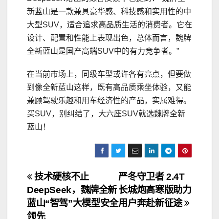
新蓝山是一款兼具豪华感、科技感和实用性的中
大型SUV，适合追求高品质生活的消费者。它在
设计、配置和性能上表现出色，总体而言，魏牌
全新蓝山是国产高端SUV中的有力竞争者。”
在当前市场上，同级车型或许各有亮点，但要做
到像全新蓝山这样，既有高品质乘坐体验，又能
兼顾驾驶乐趣和用车经济性的产品，实属难得。
买SUV，别纠结了，大六座SUV就选魏牌全新
蓝山！
文
技术硬核不止
严冬守卫者 2.4T
DeepSeek，魏牌全新
长城炮高寒版助力
章
蓝山“智驾”大模型安全
用户奔赴新征途
领先