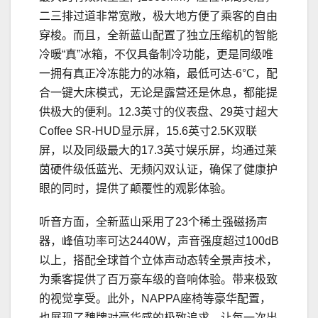
二三排过道非常宽敞，极大地方便了乘客的自由
穿梭。而且，全新蓝山配置了独立压缩机的智能
冷暖“真”冰箱，不仅具备制冷功能，更是同级唯
一拥有真正冷冻能力的冰箱，最低可达-6°C，配
合一键大床模式，无论是露营还是休息，都能提
供极大的便利。12.3英寸的仪表盘、29英寸超大
Coffee SR-HUD显示屏，15.6英寸2.5K双联
屏，以及同级最大的17.3英寸娱乐屏，均通过莱
茵硬件级低蓝光、无频闪双认证，确保了健康护
眼的同时，提供了颠覆性的观影体验。
听音方面，全新蓝山采用了23个稀土强磁扬声
器，峰值功率可达2440W，声音强度超过100dB
以上，搭配全球首个立体声动态转全景声技术，
为乘客提供了百万豪车级的音响体验。带来极致
的视觉享受。此外，NAPPA座椅等豪华配置，
也展现了魏牌对豪华感的极致追求，让每一次出