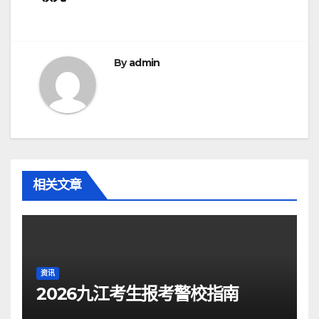
导
航
By
admin
相关文章
资讯
2026九江考生报考警校指南