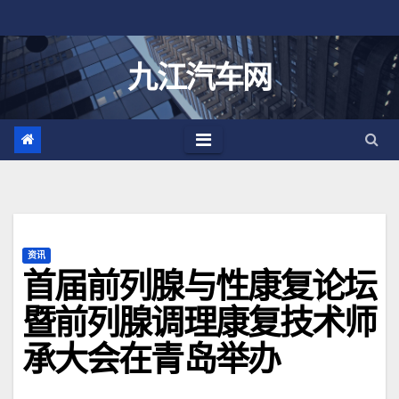
跳
至
内
九江汽车网
容
资讯
首届前列腺与性康复论坛
暨前列腺调理康复技术师
承大会在青岛举办