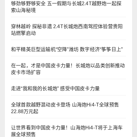
够劲够野够安全 五一假期与长城2.4T越野炮一起探
索山海秘境
穿林越岭 探秘非遗 2.4T长城炮西南驾控体验营贵阳
站燃擎启动
和平精英巨型运输机“空降”潍坊 数字经济“筝筝日上”
在一起，才是中国皮卡力量！长城炮以品类创新推动
皮卡市场扩容
走进“我和我的长城炮” 感受中国皮卡力量
全球首款越野混动皮卡登场 山海炮Hi4-T全球预售
22.88万元起
让世界看到中国皮卡力量！山海炮Hi4-T将于上海车
展全球预售