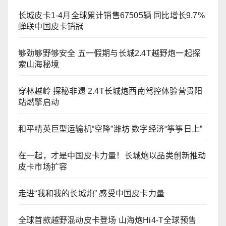
长城皮卡1-4月全球累计销售67505辆 同比增长9.7%
蝉联中国皮卡销冠
够劲够野够安全 五一假期与长城2.4T越野炮一起探
索山海秘境
穿林越岭 探秘非遗 2.4T长城炮西南驾控体验营贵阳
站燃擎启动
和平精英巨型运输机“空降”潍坊 数字经济“筝筝日上”
在一起，才是中国皮卡力量！长城炮以品类创新推动
皮卡市场扩容
走进“我和我的长城炮” 感受中国皮卡力量
全球首款越野混动皮卡登场 山海炮Hi4-T全球预售