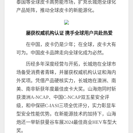
泰国等全球皮卡高势能市场，扩充长城炮全球化
产品矩阵，推动全球皮卡的新能源化。
屡获权威机构认证
携手全球用户
共赴热爱
在中国，皮卡仍是少年；在全球，皮卡大有
可为。中国皮卡品牌走向全球化成为必然。
历经多年深度经营与开拓，长城炮在全球市
场备受消费者青睐，并屡获权威机构认证和海内
外奖项。凭借产品硬核实力，长城炮在澳洲、南
美、南非斩获年度最佳皮卡大奖。山海炮同时斩
获澳洲A-NCAP、中国C-NCAP双五星安全评
级，和中保研C-IASI三项全优评分，实力彰显车
型安全性能优势。在新能源技术的加持下，山海
炮还一举斩获曼谷车展2024最佳商业HEV车型大
奖。