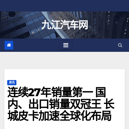
跳
至
内
九江汽车网
容
资讯
连续27年销量第一 国
内、出口销量双冠王 长
城皮卡加速全球化布局