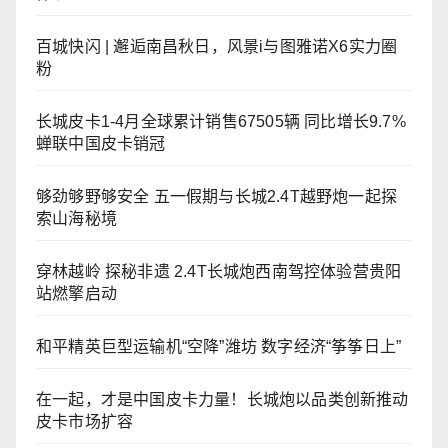
百城快闪 | 邂逅南昌秋日，风景i与图雅诺X6实力圈
粉
长城皮卡1-4月全球累计销售67505辆 同比增长9.7%
蝉联中国皮卡销冠
够劲够野够安全 五一假期与长城2.4T越野炮一起探
索山海秘境
穿林越岭 探秘非遗 2.4T长城炮西南驾控体验营贵阳
站燃擎启动
和平精英巨型运输机“空降”潍坊 数字经济“筝筝日上”
在一起，才是中国皮卡力量！长城炮以品类创新推动
皮卡市场扩容