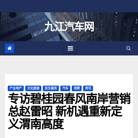
跳
至
内
九江汽车网
容
产业地产
文化旅游
民生服务
汽车
消费
资讯
专访碧桂园春风南岸营销
总赵雷昭 新机遇重新定
义渭南高度