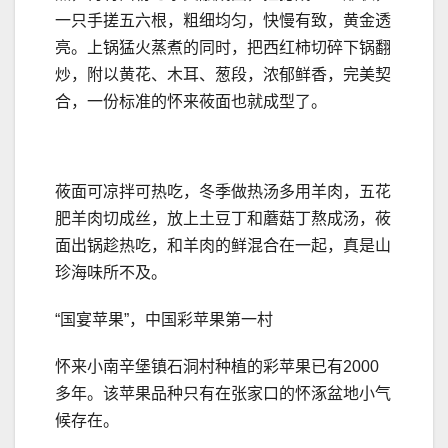
一只手搓五六根，粗细均匀，快慢有致，黄金透
亮。上锅猛火蒸煮的同时，把西红柿切碎下锅翻
炒，附以黄花、木耳、葱段，浓郁鲜香，完美契
合，一份标准的怀来莜面也就成型了。
莜面可凉拌可热吃，冬季做热汤多用羊肉，五花
肥羊肉切成丝，放上土豆丁和蘑菇丁熬成汤，莜
面出锅趁热吃，和羊肉的鲜混合在一起，真是山
珍海味所不及。
“国宴苹果”，中国彩苹果第一村
怀来小南辛堡镇石洞村种植的彩苹果已有2000
多年。该苹果品种只有在张家口的怀涿盆地小气
候存在。