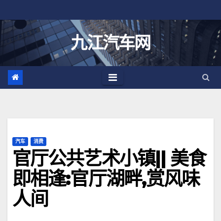
跳
至
内
九江汽车网
容
汽车
消费
官厅公共艺术小镇|| 美食
即相逢:官厅湖畔,赏风味
人间