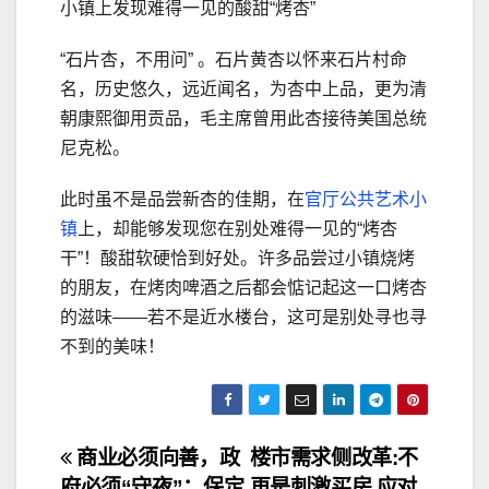
小镇上发现难得一见的酸甜“烤杏”
“石片杏，不用问” 。石片黄杏以怀来石片村命
名，历史悠久，远近闻名，为杏中上品，更为清
朝康熙御用贡品，毛主席曾用此杏接待美国总统
尼克松。
此时虽不是品尝新杏的佳期，在
官厅公共艺术小
镇
上，却能够发现您在别处难得一见的“烤杏
干”！酸甜软硬恰到好处。许多品尝过小镇烧烤
的朋友，在烤肉啤酒之后都会惦记起这一口烤杏
的滋味——若不是近水楼台，这可是别处寻也寻
不到的美味！
文
商业必须向善，政
楼市需求侧改革:不
府必须“守夜”：保定
再是刺激买房,应对