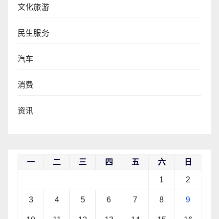
文化旅游
民生服务
汽车
消费
资讯
一
二
三
四
五
六
日
1
2
3
4
5
6
7
8
9