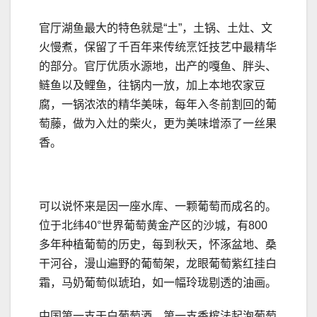
官厅湖鱼最大的特色就是“土”，土锅、土灶、文
火慢煮，保留了千百年来传统烹饪技艺中最精华
的部分。官厅优质水源地，出产的嘎鱼、胖头、
鲢鱼以及鲤鱼，往锅内一放，加上本地农家豆
腐，一锅浓浓的精华美味，每年入冬前割回的葡
萄藤，做为入灶的柴火，更为美味增添了一丝果
香。
可以说怀来是因一座水库、一颗葡萄而成名的。
位于北纬40°世界葡萄黄金产区的沙城，有800
多年种植葡萄的历史，每到秋天，怀涿盆地、桑
干河谷，漫山遍野的葡萄架，龙眼葡萄紫红挂白
霜，马奶葡萄似琥珀，如一幅玲珑剔透的油画。
中国第一支干白葡萄酒，第一支香槟法起泡葡萄