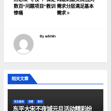
章
数百“问题项目”教训
需求分层满足基本
导
惨痛
需求
航
By
admin
相关文章
民生服务
消费
资讯
东平大宋不夜城元旦活动精彩纷