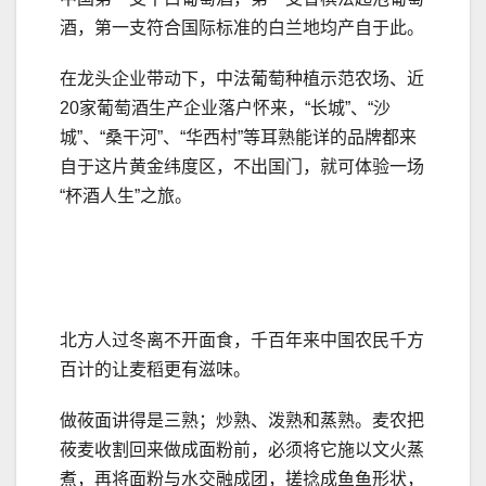
酒，第一支符合国际标准的白兰地均产自于此。
在龙头企业带动下，中法葡萄种植示范农场、近
20家葡萄酒生产企业落户怀来，“长城”、“沙
城”、“桑干河”、“华西村”等耳熟能详的品牌都来
自于这片黄金纬度区，不出国门，就可体验一场
“杯酒人生”之旅。
北方人过冬离不开面食，千百年来中国农民千方
百计的让麦稻更有滋味。
做莜面讲得是三熟；炒熟、泼熟和蒸熟。麦农把
莜麦收割回来做成面粉前，必须将它施以文火蒸
煮，再将面粉与水交融成团，搓捻成鱼鱼形状，