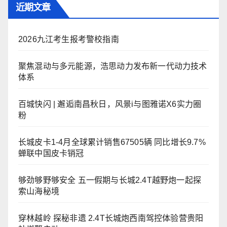
近期文章
2026九江考生报考警校指南
聚焦混动与多元能源，浩思动力发布新一代动力技术
体系
百城快闪 | 邂逅南昌秋日，风景i与图雅诺X6实力圈
粉
长城皮卡1-4月全球累计销售67505辆 同比增长9.7%
蝉联中国皮卡销冠
够劲够野够安全 五一假期与长城2.4T越野炮一起探
索山海秘境
穿林越岭 探秘非遗 2.4T长城炮西南驾控体验营贵阳