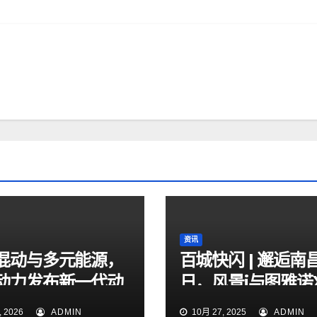
资讯
混动与多元能源，
百城快闪 | 邂逅南
动力发布新一代动
日，风景i与图雅诺
术体系
实力圈粉
 2026
ADMIN
10月 27, 2025
ADMIN