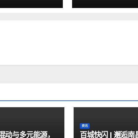
资讯
混动与多元能源，
百城快闪 | 邂逅南