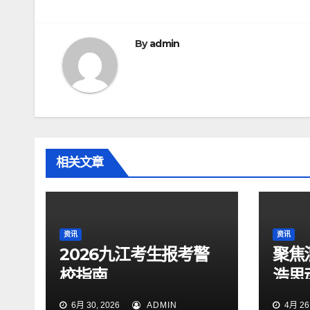
导
航
By
admin
相关文章
资讯
资讯
2026九江考生报考警
聚焦
校指南
浩思
力技
6月 30, 2026
ADMIN
4月 26,