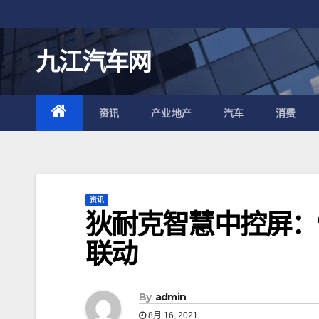
跳
至
内
九江汽车网
容
资讯
产业地产
汽车
消费
资讯
狄耐克智慧中控屏：
联动
By
admin
8月 16, 2021