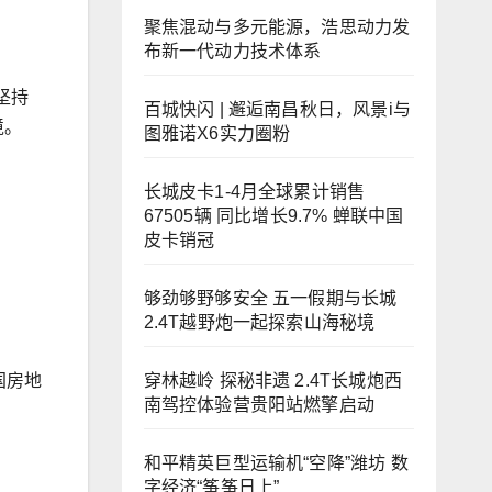
聚焦混动与多元能源，浩思动力发
布新一代动力技术体系
坚持
百城快闪 | 邂逅南昌秋日，风景i与
境。
图雅诺X6实力圈粉
长城皮卡1-4月全球累计销售
67505辆 同比增长9.7% 蝉联中国
皮卡销冠
够劲够野够安全 五一假期与长城
2.4T越野炮一起探索山海秘境
穿林越岭 探秘非遗 2.4T长城炮西
国房地
南驾控体验营贵阳站燃擎启动
和平精英巨型运输机“空降”潍坊 数
字经济“筝筝日上”