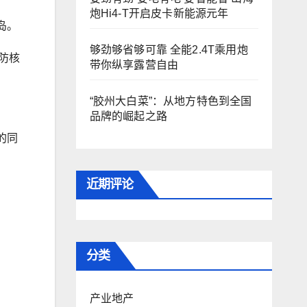
炮Hi4-T开启皮卡新能源元年
岛。
够劲够省够可靠 全能2.4T乘用炮
防核
带你纵享露营自由
“胶州大白菜”：从地方特色到全国
品牌的崛起之路
的同
近期评论
分类
产业地产