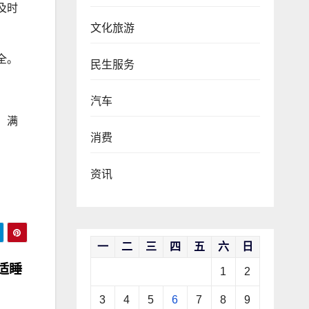
及时
文化旅游
全。
民生服务
汽车
，满
消费
资讯
一
二
三
四
五
六
日
舒适睡
1
2
3
4
5
6
7
8
9