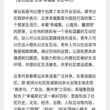
（翠云街道“云享·幸福集”邻里中心）
翠云街道书记谭于出席了本次开业活动。谭书记
在致辞中表示：云享幸福集是为居民打造的第二
个居家生活厅，本着“幸福集、心服务、馨感受”
的愿景，让在地的居民有一个亲和温馨的互动空
间，幼儿可以在这玩耍嬉戏快乐成长，青年人可
以在这小憩办公交友互动，老年人可以在这读书
看报唱歌跳舞。通过空间的运营，让居民更具幸
福感和归属感，有能力和信心共建社区美好生活
环境，共理社区生活事务，共享社区建设成果。
云享代表着翠云共享或者广泛共享，在翠渝路社
区，原·剧场与社区街道联动多元治理主体实现
“高参与、广自治、果共享”之目标；幸福集则是
契合了“幸福翠云”这一美好目标：里面包含了社
区历史、文化、经济、治理、人际互动等内容，
又融合了“联盟”、“综合”、“共治”等核心概念，给