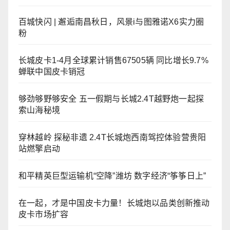
百城快闪 | 邂逅南昌秋日，风景i与图雅诺X6实力圈
粉
长城皮卡1-4月全球累计销售67505辆 同比增长9.7%
蝉联中国皮卡销冠
够劲够野够安全 五一假期与长城2.4T越野炮一起探
索山海秘境
穿林越岭 探秘非遗 2.4T长城炮西南驾控体验营贵阳
站燃擎启动
和平精英巨型运输机“空降”潍坊 数字经济“筝筝日上”
在一起，才是中国皮卡力量！长城炮以品类创新推动
皮卡市场扩容