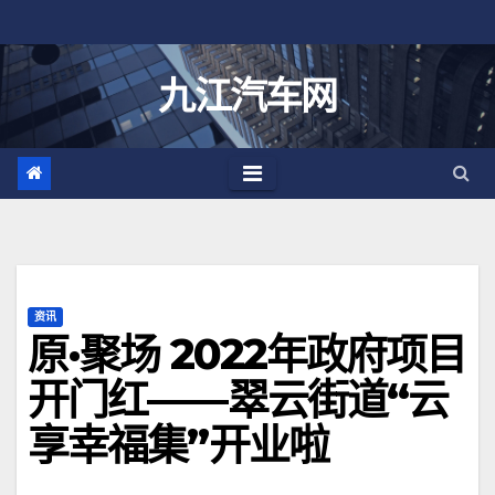
跳
至
内
九江汽车网
容
资讯
原·聚场 2022年政府项目
开门红——翠云街道“云
享幸福集”开业啦