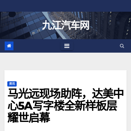
跳
至
内
九江汽车网
容
资讯
马光远现场助阵，达美中
心5A写字楼全新样板层
耀世启幕