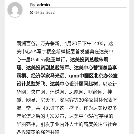
By
admin
4月 22, 2022
雨润百谷，万卉争新。4月20日下午14:00，达
美中心5A写字楼全新样板层首发盛典在达美中
心一层Gallery隆重举行，
达美投资总裁朱莉
瑾、达美投资副总裁张军、达美中心营销总监李
雨桐、经济学家马光远、
gmp
中国区北京办公室
设计总监郑飞、达美中心设计顾问赵树，
以及新
华网、央广网、环球网、凤凰网、财经网、搜
狐、网易、房天下、安居客等30余家媒体代表齐
聚一堂，共同见证了这一盛举。作为达美投资多
年沉淀之后的再次发声，达美中心5A写字楼的
华丽亮相，引发了业内外人士的高度关注与社会
各界精英的强烈共鸣。