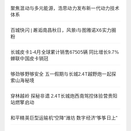
聚焦混动与多元能源，浩思动力发布新一代动力技术
体系
百城快闪 | 邂逅南昌秋日，风景i与图雅诺X6实力圈
粉
长城皮卡1-4月全球累计销售67505辆 同比增长9.7%
蝉联中国皮卡销冠
够劲够野够安全 五一假期与长城2.4T越野炮一起探
索山海秘境
穿林越岭 探秘非遗 2.4T长城炮西南驾控体验营贵阳
站燃擎启动
和平精英巨型运输机“空降”潍坊 数字经济“筝筝日上”