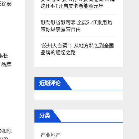
长徐安
炮Hi4-T开启皮卡新能源元年
够劲够省够可靠 全能2.4T乘用炮
带你纵享露营自由
“胶州大白菜”：从地方特色到全国
品牌的崛起之路
事长
”品牌
近期评论
分类
彩和惊
产业地产