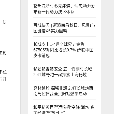
聚焦混动与多元能源，浩思动力发
布新一代动力技术体系
、新
百城快闪 | 邂逅南昌秋日，风景i与
图雅诺X6实力圈粉
长城皮卡1-4月全球累计销售
67505辆 同比增长9.7% 蝉联中国
师和
皮卡销冠
够劲够野够安全 五一假期与长城
多位
2.4T越野炮一起探索山海秘境
同开
穿林越岭 探秘非遗 2.4T长城炮西
南驾控体验营贵阳站燃擎启动
和平精英巨型运输机“空降”潍坊 数
字经济“筝筝日上”