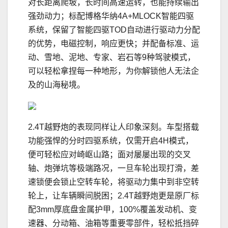
对长距离爬坡，长时间高速运转，也能持续输出
强劲动力；标配博格华纳4A+MLOCK智能四驱
系统，保留了智能四驱TOD自动进行驱动力分配
的优势，电磁控制，响应更快；并配备标准、运
动、雪地、泥地、专家、岩石等9种驾驶模式，
可以轻松拿捏每一种地形，为你解锁他人无法企
及的山海秘境。
2.4T越野炮的表现同样让人印象深刻。车型搭载
功能强悍的分时四驱系统，仅需开启4H模式，
便可轻松应对崎岖山路；面对屡屡出现的交叉
轴、炮弹坑等极端路况，一旦车轮出现打滑，差
速锁便会锁止空转车轮，将驱动力集中到非空转
轮上，让车辆瞬间脱困；2.4T越野炮更是原厂标
配3mm厚底盘金属护甲，100%覆盖发动机、变
速器、分动箱、油箱等重要零部件，轻松抵挡碎