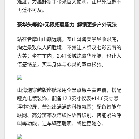
难度，为越野新手带来巨大便利，让户外越野不
再遥不可及。
豪华头等舱
+
无限拓展能力 解锁更多户外玩法
站在者摩山山巅远眺，苍山洱海美景尽收眼底，
绚烂景致似人间胜境，不禁让人感叹七彩云南的
大美；坐在车内，2.4T长城炮豪华座舱，也让人
倍感惬意，实现身体与心灵的双重松弛。
山海炮穿越版座舱采用全黑点缀金黄包覆，搭配
哑光电镀装饰，配备12.3英寸仪表+14.6英寸悬
浮中控屏，营造出满满的科技氛围；配备智能车
联网、高分辨率及连续性语音识别、智能紧急呼
叫等功能，让车辆更聪明，驾控更随心。