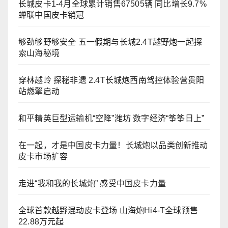
长城皮卡1-4月全球累计销售67505辆 同比增长9.7%
蝉联中国皮卡销冠
够劲够野够安全 五一假期与长城2.4T越野炮一起探
索山海秘境
穿林越岭 探秘非遗 2.4T长城炮西南驾控体验营贵阳
站燃擎启动
和平精英巨型运输机“空降”潍坊 数字经济“筝筝日上”
在一起，才是中国皮卡力量！长城炮以品类创新推动
皮卡市场扩容
走进“我和我的长城炮” 感受中国皮卡力量
全球首款越野混动皮卡登场 山海炮Hi4-T全球预售
22.88万元起