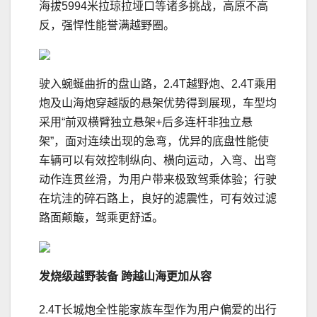
海拔5994米拉琼拉垭口等诸多挑战，高原不高
反，强悍性能誉满越野圈。
驶入蜿蜒曲折的盘山路，2.4T越野炮、2.4T乘用
炮及山海炮穿越版的悬架优势得到展现，车型均
采用“前双横臂独立悬架+后多连杆非独立悬
架”，面对连续出现的急弯，优异的底盘性能使
车辆可以有效控制纵向、横向运动，入弯、出弯
动作连贯丝滑，为用户带来极致驾乘体验；行驶
在坑洼的碎石路上，良好的滤震性，可有效过滤
路面颠簸，驾乘更舒适。
发烧级越野装备
跨越山海更加从容
2.4T长城炮全性能家族车型作为用户偏爱的出行