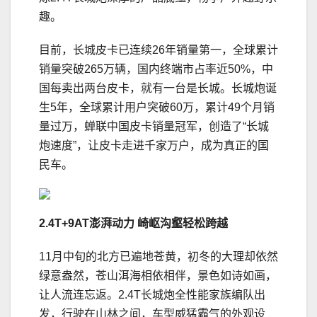
趣。
目前，长城皮卡已连续26年销量第一，全球累计
销量突破265万辆，国内终端市占率近50%，中
国每卖出两台皮卡，就有一台是长城。长城炮诞
生5年，全球累计用户突破60万，累计49个月销
量过万，蝉联中国皮卡销量冠军，创造了“长城
炮速度”，让皮卡走进千家万户，成为真正的国
民车。
2
.4
T
+9
AT
澎湃动力 崎岖沟壑轻松跨越
11月中旬的北方已遍地苍黄，初冬的大理却依然
绿意盎然，苍山洱海相依相伴，景色如诗如画，
让人流连忘返。2.4T长城炮全性能家族编队出
发，行驶在山林之间，车型威猛霸气的外观设