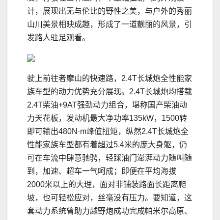
计，展现出无与伦比的野性之美，与户外的秀丽
山川美景相映成趣，形成了一道靓丽的风景，引
发路人驻足观看。
驶上前往者摩山的快速路，2.4T长城炮全性能家
族车型的动力优势充分展现。2.4T长城炮均搭载
2.4T柴油+9AT强劲动力组合，堪称国产柴油动
力天花板，发动机最大净功率135kW，1500转
即可输出480N·m峰值扭矩，纵然2.4T长城炮全
性能家族车型都有着超过5.4米的庞大身躯，仍
可在车流中肆意驰骋，轻踩油门澎湃动力随叫随
到，加速、超车一气呵成；即便在平均海拔
2000米以上的大理，面对非铺装路面长距离爬
坡，也可轻松应对，丝毫没有压力。要知道，这
套动力系统曾助力越野炮成功完成帕米尔高原、