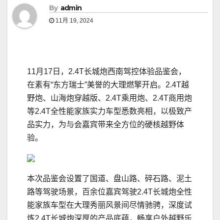
By
admin
11月 19, 2024
11月17日，2.4T长城炮西南驾控体验品鉴会，
在素有“东方瑞士”美誉的大理燃擎开启。2.4T越
野炮、山海炮穿越版、2.4T乘用炮、2.4T商用炮
等2.4T全性能家族实力车型悉数亮相，以极致产
品实力，为与会嘉宾带来全方位的硬核越野体
验。
本次品鉴会设置了国道、盘山路、碎石路、泥土
路等驾驶场景，百余位嘉宾驾驶2.4T长城炮全性
能家族车型在大理秀丽风景间尽情驰骋，深度试
炼2.4T长城炮深厚的产品底蕴，畅享户外越野乐