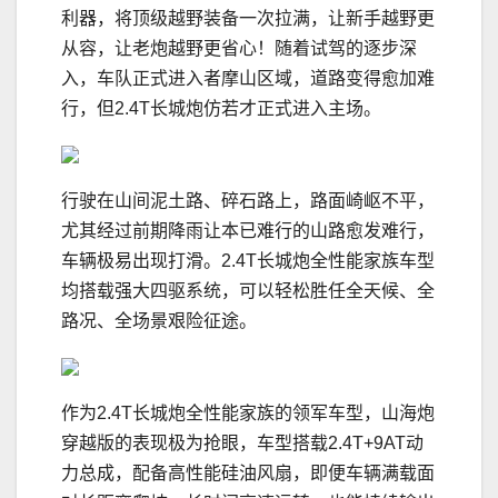
利器，将顶级越野装备一次拉满，让新手越野更
从容，让老炮越野更省心！随着试驾的逐步深
入，车队正式进入者摩山区域，道路变得愈加难
行，但2.4T长城炮仿若才正式进入主场。
行驶在山间泥土路、碎石路上，路面崎岖不平，
尤其经过前期降雨让本已难行的山路愈发难行，
车辆极易出现打滑。2.4T长城炮全性能家族车型
均搭载强大四驱系统，可以轻松胜任全天候、全
路况、全场景艰险征途。
作为2.4T长城炮全性能家族的领军车型，山海炮
穿越版的表现极为抢眼，车型搭载2.4T+9AT动
力总成，配备高性能硅油风扇，即便车辆满载面