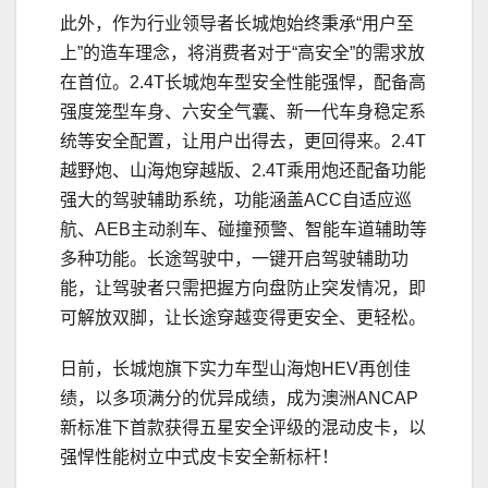
此外，作为行业领导者长城炮始终秉承“用户至
上”的造车理念，将消费者对于“高安全”的需求放
在首位。2.4T长城炮车型安全性能强悍，配备高
强度笼型车身、六安全气囊、新一代车身稳定系
统等安全配置，让用户出得去，更回得来。2.4T
越野炮、山海炮穿越版、2.4T乘用炮还配备功能
强大的驾驶辅助系统，功能涵盖ACC自适应巡
航、AEB主动刹车、碰撞预警、智能车道辅助等
多种功能。长途驾驶中，一键开启驾驶辅助功
能，让驾驶者只需把握方向盘防止突发情况，即
可解放双脚，让长途穿越变得更安全、更轻松。
日前，长城炮旗下实力车型山海炮HEV再创佳
绩，以多项满分的优异成绩，成为澳洲ANCAP
新标准下首款获得五星安全评级的混动皮卡，以
强悍性能树立中式皮卡安全新标杆！