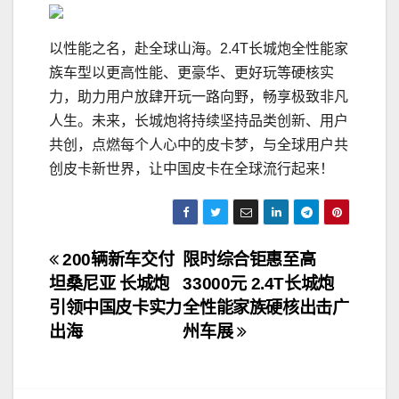
以性能之名，赴全球山海。2.4T长城炮全性能家
族车型以更高性能、更豪华、更好玩等硬核实
力，助力用户放肆开玩一路向野，畅享极致非凡
人生。未来，长城炮将持续坚持品类创新、用户
共创，点燃每个人心中的皮卡梦，与全球用户共
创皮卡新世界，让中国皮卡在全球流行起来！
文
200辆新车交付
限时综合钜惠至高
坦桑尼亚 长城炮
33000元 2.4T长城炮
章
引领中国皮卡实力
全性能家族硬核出击广
导
出海
州车展
航