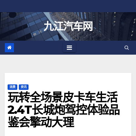
跳
至
内
九江汽车网
容
消费
资讯
玩转全场景皮卡车生活
2.4T长城炮驾控体验品
鉴会擎动大理