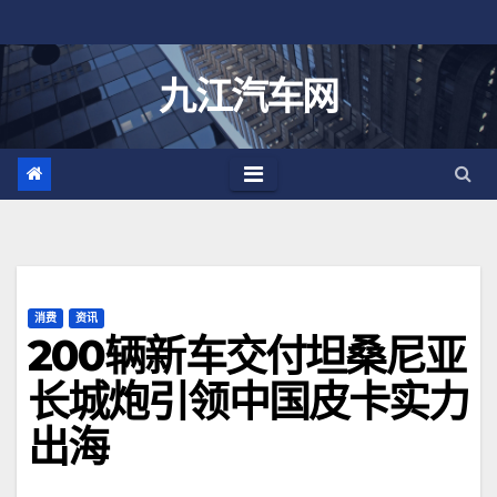
跳
至
内
九江汽车网
容
消费
资讯
200辆新车交付坦桑尼亚
长城炮引领中国皮卡实力
出海