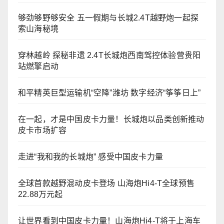
够劲够野够安全 五一假期与长城2.4T越野炮一起探
索山海秘境
穿林越岭 探秘非遗 2.4T长城炮西南驾控体验营贵阳
站燃擎启动
和平精英巨型运输机“空降”潍坊 数字经济“筝筝日上”
在一起，才是中国皮卡力量！长城炮以品类创新推动
皮卡市场扩容
走进“我和我的长城炮” 感受中国皮卡力量
全球首款越野混动皮卡登场 山海炮Hi4-T全球预售
22.88万元起
让世界看到中国皮卡力量！山海炮Hi4-T将于上海车