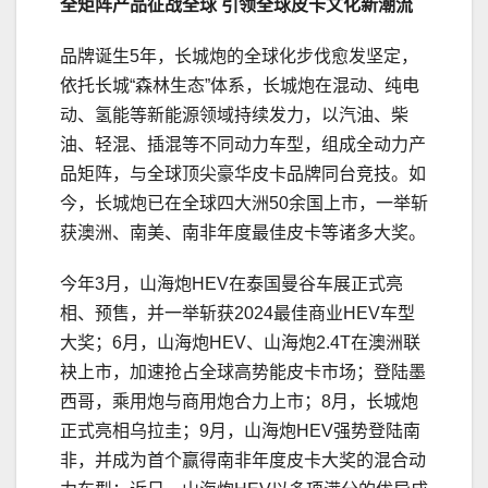
全矩阵产品征战全球
引领全球皮卡文化新潮流
品牌诞生5年，长城炮的全球化步伐愈发坚定，
依托长城“森林生态”体系，长城炮在混动、纯电
动、氢能等新能源领域持续发力，以汽油、柴
油、轻混、插混等不同动力车型，组成全动力产
品矩阵，与全球顶尖豪华皮卡品牌同台竞技。如
今，长城炮已在全球四大洲50余国上市，一举斩
获澳洲、南美、南非年度最佳皮卡等诸多大奖。
今年3月，山海炮HEV在泰国曼谷车展正式亮
相、预售，并一举斩获2024最佳商业HEV车型
大奖；6月，山海炮HEV、山海炮2.4T在澳洲联
袂上市，加速抢占全球高势能皮卡市场；登陆墨
西哥，乘用炮与商用炮合力上市；8月，长城炮
正式亮相乌拉圭；9月，山海炮HEV强势登陆南
非，并成为首个赢得南非年度皮卡大奖的混合动