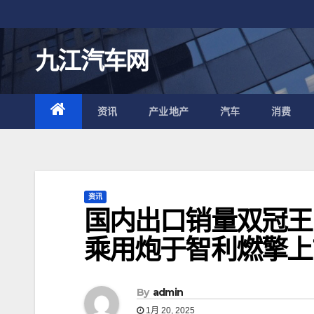
跳
至
内
九江汽车网
容
资讯
产业地产
汽车
消费
资讯
国内出口销量双冠王 
乘用炮于智利燃擎上
By
admin
1月 20, 2025