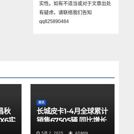
实性。如有不适当或对于文章出处
有疑虑，请联络我们告知
qq825890484
资讯
昌秋
长城皮卡1-4月全球累计
X6实
销售67505辆 同比增长
9.7% 蝉联中国皮卡销
5月 2, 2025
ADMIN