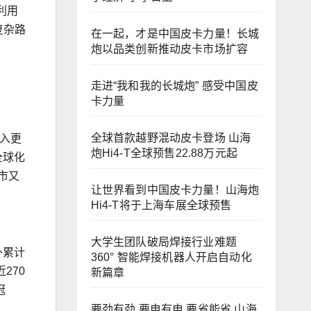
利用
复杂路
在一起，才是中国皮卡力量！长城
炮以品类创新推动皮卡市场扩容
走进“我和我的长城炮” 感受中国皮
卡力量
全球首款越野混动皮卡登场 山海
引入更
炮Hi4-T全球预售22.88万元起
全球化
市又
让世界看到中国皮卡力量！山海炮
Hi4-T将于上海车展全球预售
大学生团队破局焊接行业难题
外累计
360° 智能焊接机器人开启自动化
270
新篇章
冠
要劲有劲 要电有电 要省能省 山海