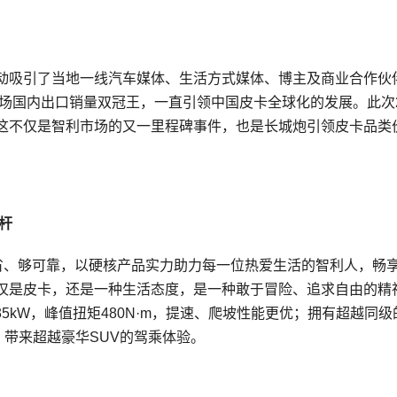
活动吸引了当地一线汽车媒体、生活方式媒体、博主及商业合作伙
市场国内出口销量双冠王，一直引领中国皮卡全球化的发展。此次2
这不仅是智利市场的又一里程碑事件，也是长城炮引领皮卡品类
杆
、够省、够可靠，以硬核产品实力助力每一位热爱生活的智利人，畅
仅是皮卡，还是一种生活态度，是一种敢于冒险、追求自由的精
135kW，峰值扭矩480N·m，提速、爬坡性能更优；拥有超越同级
，带来超越豪华SUV的驾乘体验。