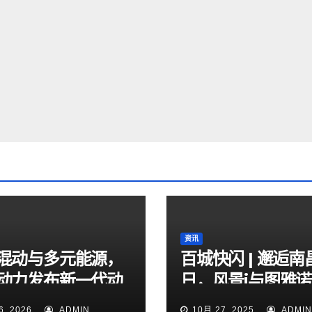
资讯
混动与多元能源，
百城快闪 | 邂逅南
动力发布新一代动
日，风景i与图雅诺
术体系
力圈粉
6, 2026
ADMIN
10月 27, 2025
ADMIN