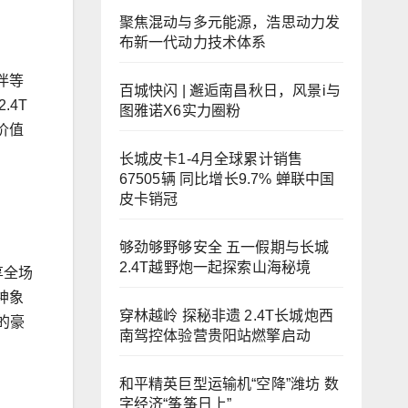
聚焦混动与多元能源，浩思动力发
布新一代动力技术体系
伴等
百城快闪 | 邂逅南昌秋日，风景i与
.4T
图雅诺X6实力圈粉
价值
长城皮卡1-4月全球累计销售
67505辆 同比增长9.7% 蝉联中国
皮卡销冠
够劲够野够安全 五一假期与长城
2.4T越野炮一起探索山海秘境
享全场
神象
穿林越岭 探秘非遗 2.4T长城炮西
的豪
南驾控体验营贵阳站燃擎启动
和平精英巨型运输机“空降”潍坊 数
字经济“筝筝日上”