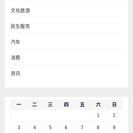
文化旅游
民生服务
汽车
消费
资讯
一
二
三
四
五
六
日
1
2
3
4
5
6
7
8
9