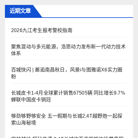
近期文章
2026九江考生报考警校指南
聚焦混动与多元能源，浩思动力发布新一代动力技术
体系
百城快闪 | 邂逅南昌秋日，风景i与图雅诺X6实力圈
粉
长城皮卡1-4月全球累计销售67505辆 同比增长9.7%
蝉联中国皮卡销冠
够劲够野够安全 五一假期与长城2.4T越野炮一起探
索山海秘境