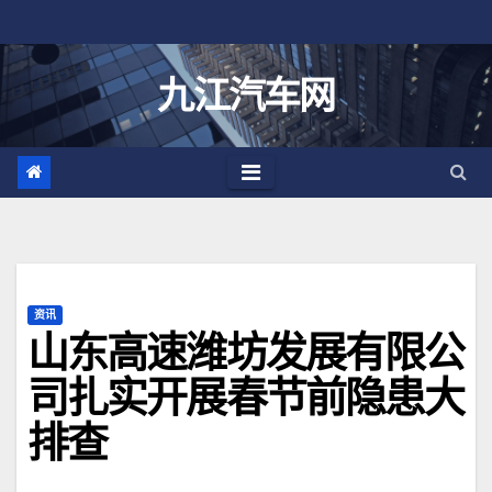
跳
至
内
九江汽车网
容
资讯
山东高速潍坊发展有限公
司扎实开展春节前隐患大
排查