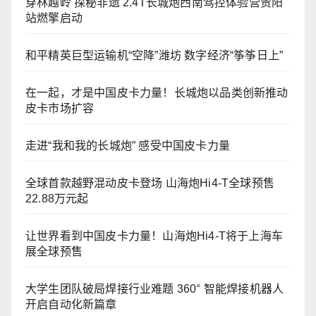
穿林越岭 探秘非遗 2.4T长城炮西南驾控体验营贵阳
站燃擎启动
和平精英巨型运输机“空降”潍坊 数字经济“筝筝日上”
在一起，才是中国皮卡力量！长城炮以品类创新推动
皮卡市场扩容
走进“我和我的长城炮” 感受中国皮卡力量
全球首款越野混动皮卡登场 山海炮Hi4-T全球预售
22.88万元起
让世界看到中国皮卡力量！山海炮Hi4-T将于上海车
展全球预售
大学生团队破局焊接行业难题 360° 智能焊接机器人
开启自动化新篇章