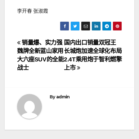
李开春 张淑霞
文
销量爆、实力强
国内出口销量双冠王
魏牌全新蓝山家用
长城炮加速全球化布局
章
大六座SUV的全能
2.4T乘用炮于智利燃擎
导
战士
上市
航
By
admin