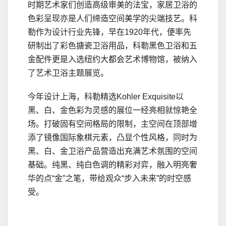
时期艺术家们创造高级审美的法宝，家居卫浴的
色彩呈现亦是人们缔造空间美学的尖端技艺。科
勒作为设计行业先锋，早在1920年代，便率先
研制出了彩色搪瓷卫浴用品，科勒黑色卫浴和五
金配件更是入选纽约大都会艺术博物馆，被纳入
了艺术卫浴主题展览。
今年设计上海，科勒精选Kohler Exquisite以
黑、白、金色彩为灵感的展位一经亮相就惊艳全
场。打破固有空间格局的限制，主空间在顶部增
添了镜像国际象棋元素，凸显个性风格，同时为
黑、白、金卫浴产品营造出充满艺术氛围的空间
基础。纯黑、纯白色调的精彩对弈，融入明亮奢
华的点“金”之笔，带给观众“步入未来”的时空感
受。