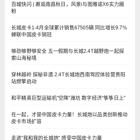
百城快闪 | 邂逅南昌秋日，风景i与图雅诺X6实力圈
粉
长城皮卡1-4月全球累计销售67505辆 同比增长9.7%
蝉联中国皮卡销冠
够劲够野够安全 五一假期与长城2.4T越野炮一起探
索山海秘境
穿林越岭 探秘非遗 2.4T长城炮西南驾控体验营贵阳
站燃擎启动
和平精英巨型运输机“空降”潍坊 数字经济“筝筝日上”
在一起，才是中国皮卡力量！长城炮以品类创新推动
皮卡市场扩容
走进“我和我的长城炮” 感受中国皮卡力量