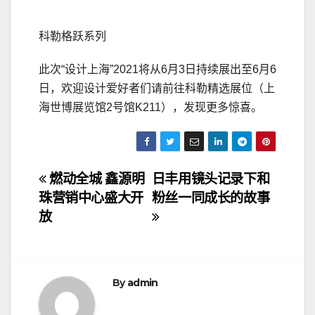
科勒格跃系列
此次“设计上海”2021将从6月3日持续展出至6月6
日，欢迎设计爱好者们请前往科勒精选展位（上
海世博展览馆2号馆K211），发现更多惊喜。
文
燃动全城 鑫源明
日丰用镜头记录下和
珠营销中心盛大开
粉丝一同成长的故事
章
放
导
航
By
admin