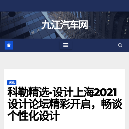
跳
至
内
九江汽车网
容
资讯
科勒精选·设计上海2021
设计论坛精彩开启，畅谈
个性化设计